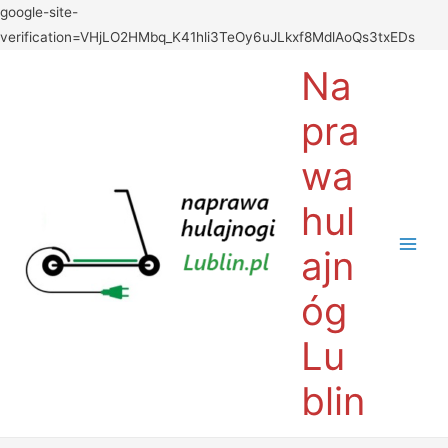
google-site-
verification=VHjLO2HMbq_K41hli3TeOy6uJLkxf8MdlAoQs3txEDs
Na
pra
wa
hul
ajn
óg
Lu
blin