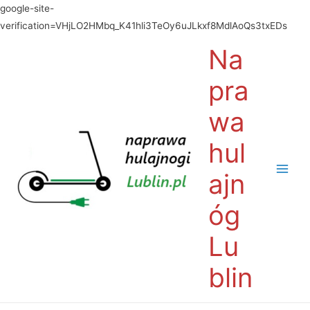
google-site-
verification=VHjLO2HMbq_K41hli3TeOy6uJLkxf8MdlAoQs3txEDs
Na
pra
wa
hul
ajn
óg
Lu
blin